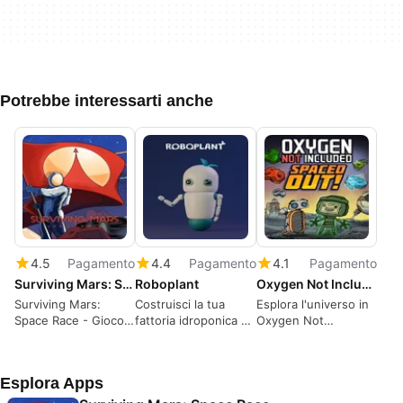
Potrebbe interessarti anche
4.5
Pagamento
4.4
Pagamento
4.1
Pagamento
Surviving Mars: Space Race
Roboplant
Oxygen Not Included: Spaced Out
Surviving Mars:
Costruisci la tua
Esplora l'universo in
Space Race - Gioco
fattoria idroponica su
Oxygen Not
di Simulazione
Marte
Included: Spaced Out
Strategica
Esplora Apps