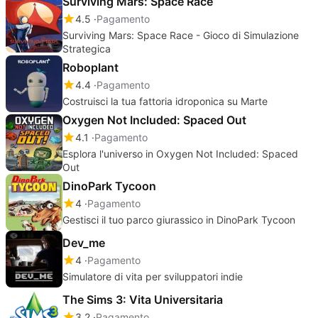
Surviving Mars: Space Race
4.5
Pagamento
Surviving Mars: Space Race - Gioco di Simulazione
Strategica
Roboplant
4.4
Pagamento
Costruisci la tua fattoria idroponica su Marte
Oxygen Not Included: Spaced Out
4.1
Pagamento
Esplora l'universo in Oxygen Not Included: Spaced
Out
DinoPark Tycoon
4
Pagamento
Gestisci il tuo parco giurassico in DinoPark Tycoon
Dev_me
4
Pagamento
Simulatore di vita per sviluppatori indie
The Sims 3: Vita Universitaria
3.2
Pagamento