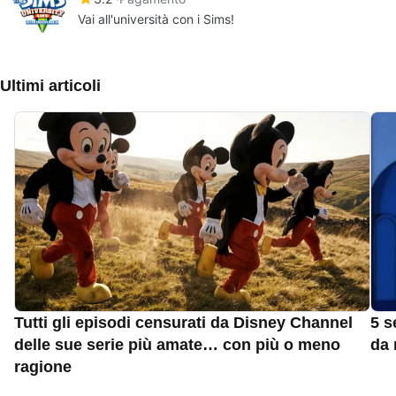
Vai all'università con i Sims!
Ultimi articoli
Tutti gli episodi censurati da Disney Channel
5 s
delle sue serie più amate… con più o meno
da 
ragione